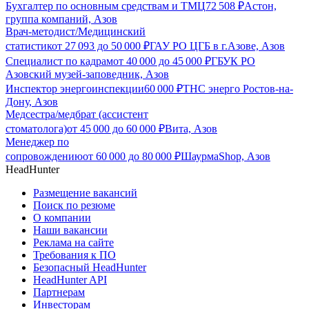
Бухгалтер по основным средствам и ТМЦ
72 508
₽
Астон,
группа компаний, Азов
Врач-методист/Медицинский
статистик
от
27 093
до
50 000
₽
ГАУ РО ЦГБ в г.Азове, Азов
Специалист по кадрам
от
40 000
до
45 000
₽
ГБУК РО
Азовский музей-заповедник, Азов
Инспектор энергоинспекции
60 000
₽
ТНС энерго Ростов-на-
Дону, Азов
Медсестра/медбрат (ассистент
стоматолога)
от
45 000
до
60 000
₽
Вита, Азов
Менеджер по
сопровождению
от
60 000
до
80 000
₽
ШаурмаShop, Азов
HeadHunter
Размещение вакансий
Поиск по резюме
О компании
Наши вакансии
Реклама на сайте
Требования к ПО
Безопасный HeadHunter
HeadHunter API
Партнерам
Инвесторам