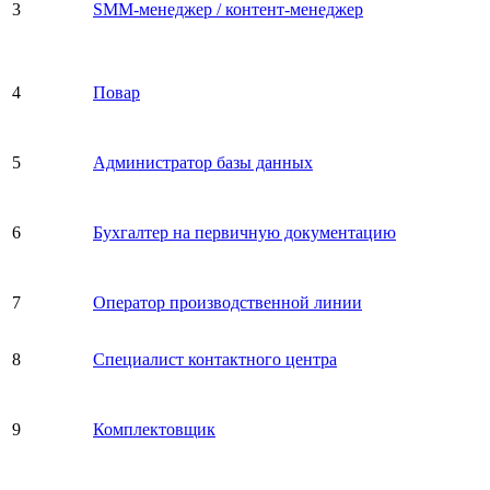
3
SMM-менеджер / контент-менеджер
4
Повар
5
Администратор базы данных
6
Бухгалтер на первичную документацию
7
Оператор производственной линии
8
Специалист контактного центра
9
Комплектовщик