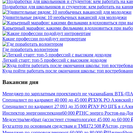
Подработки для школьников и студентов: кем работать на каник
Удивительные рядом: 10 необычных вакансий для молодежи
Карьерный марафон: какими фильмами вдохновиться при выбо
Какие профессии подойдут интровертам
Где поработать волонтером
Легкий старт: топ-5 профессий с высоким доходом
Куда пойти работать после окончания школы: топ востребован
Вакансии дня
Менеджер по зарплатным проектам
з/п не указана
Банк ВТБ (ПА
Специалист по кадрам
от
40 000
до
45 000
₽
ГБУК РО Азовский м
Специалист по кадрам
от
27 093
до
35 000
₽
ГАУ РО ЦГБ в г.Азо
Инспектор энергоинспекции
60 000
₽
ТНС энерго Ростов-на-Дон
Медсестра/медбрат (ассистент стоматолога)
от
45 000
до
60 000
Бухгалтер по основным средствам и ТМЦ
72 508
₽
Астон, групп
Менеджер по сопровождению
от
60 000
до
80 000
₽
ШаурмаShop,