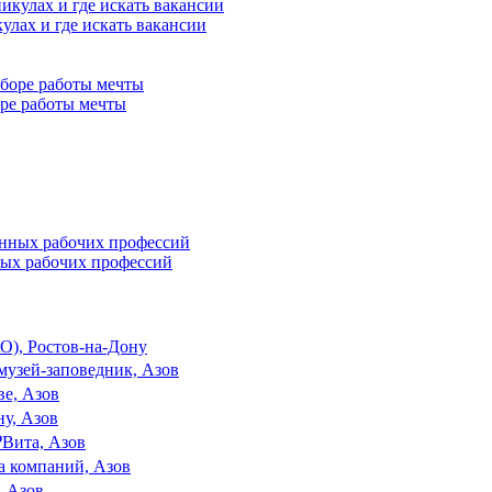
улах и где искать вакансии
ре работы мечты
ных рабочих профессий
О), Ростов-на-Дону
узей-заповедник, Азов
ве, Азов
у, Азов
₽
Вита, Азов
а компаний, Азов
 Азов