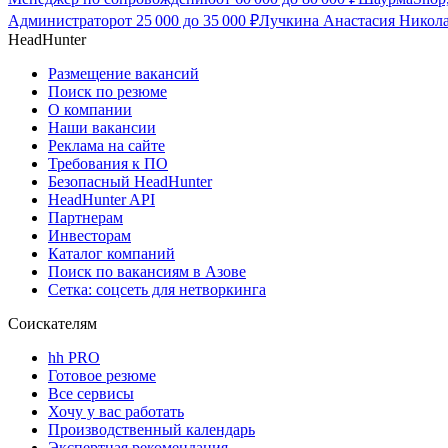
Администратор
от
25 000
до
35 000
₽
Лучкина Анастасия Никола
HeadHunter
Размещение вакансий
Поиск по резюме
О компании
Наши вакансии
Реклама на сайте
Требования к ПО
Безопасный HeadHunter
HeadHunter API
Партнерам
Инвесторам
Каталог компаний
Поиск по вакансиям в Азове
Сетка: соцсеть для нетворкинга
Соискателям
hh PRO
Готовое резюме
Все сервисы
Хочу у вас работать
Производственный календарь
Экспертная рекомендация