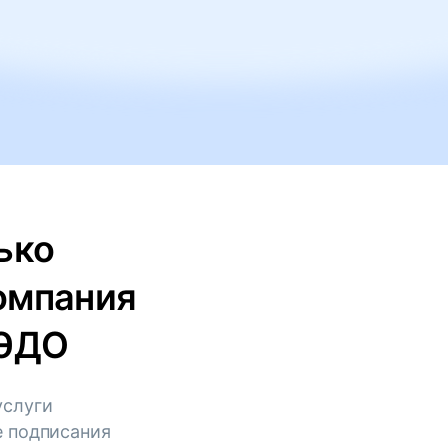
ько
омпания
КЭДО
услуги
е подписания