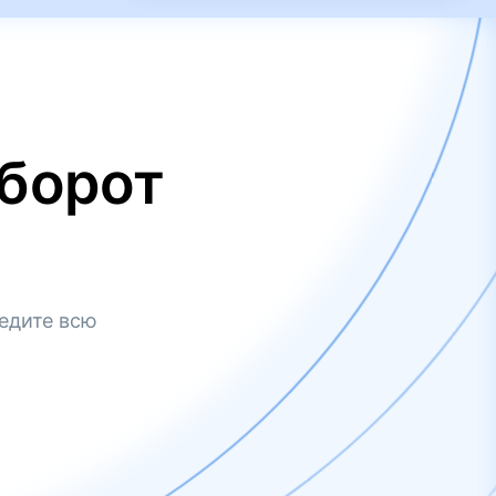
борот
едите всю