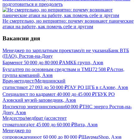
подготовиться и преодолеть
Не смертельно, но неприятно: почему возникают панические
атаки на работе, как помочь себе и другим
Вакансии дня
Менеджер по зарплатным проектам
з/п не указана
Банк ВТБ
(ПАО), Ростов-на-Дону
Бармен
от
50 000
до
80 000
₽
АМКБ групп, Азов
Бухгалтер по основным средствам и ТМЦ
72 508
₽
Астон,
группа компаний, Азов
Врач-методист/Медицинский
статистик
от
27 093
до
50 000
₽
ГАУ РО ЦГБ в г.Азове, Азов
Специалист по кадрам
от
40 000
до
45 000
₽
ГБУК РО
Азовский музей-заповедник, Азов
Инспектор энергоинспекции
60 000
₽
ТНС энерго Ростов-на-
Дону, Азов
Медсестра/медбрат (ассистент
стоматолога)
от
45 000
до
60 000
₽
Вита, Азов
Менеджер по
сопровождению
от
60 000
до
80 000
₽
ШаурмаShop, Азов