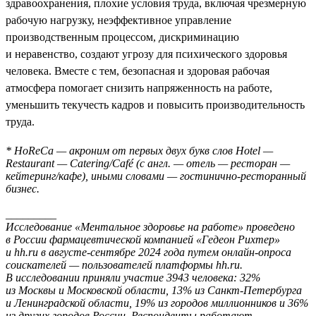
здравоохранения, плохие условия труда, включая чрезмерную
рабочую нагрузку, неэффективное управление
производственным процессом, дискриминацию
и неравенство, создают угрозу для психического здоровья
человека. Вместе с тем, безопасная и здоровая рабочая
атмосфера помогает снизить напряженность на работе,
уменьшить текучесть кадров и повысить производительность
труда.
* HoReCa — акроним от первых двух букв слов Hotel —
Restaurant — Catering/Café (с англ. — отель — ресторан —
кейтеринг/кафе), иными словами — гостинично-ресторанный
бизнес.
_________
Исследование «Ментальное здоровье на работе» проведено
в России фармацевтической компанией «Гедеон Рихтер»
и hh.ru в августе-сентябре 2024 года путем онлайн-опроса
соискателей — пользователей платформы hh.ru.
В исследовании приняли участие 3943 человека: 32%
из Москвы и Московской области, 13% из Санкт-Петербурга
и Ленинградской области, 19% из городов миллионников и 36%
из других городов России. Респонденты работают