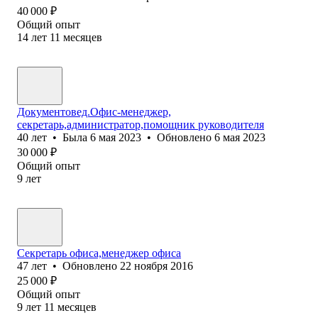
40 000
₽
Общий опыт
14
лет
11
месяцев
Документовед.Офис-менеджер,
секретарь,администратор,помощник руководителя
40
лет
•
Была
6 мая 2023
•
Обновлено
6 мая 2023
30 000
₽
Общий опыт
9
лет
Секретарь офиса,менеджер офиса
47
лет
•
Обновлено
22 ноября 2016
25 000
₽
Общий опыт
9
лет
11
месяцев