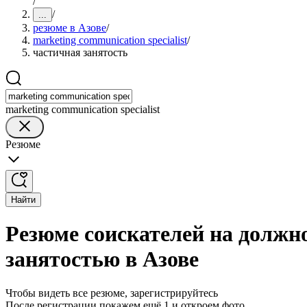
/
/
...
резюме в Азове
/
marketing communication specialist
/
частичная занятость
marketing communication specialist
Резюме
Найти
Резюме соискателей на должнос
занятостью в Азове
Чтобы видеть все резюме, зарегистрируйтесь
После регистрации покажем ещё 1 и откроем фото