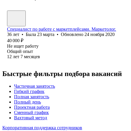
Специалист по работе с маркетплейсами. Маркетолог.
36
лет
•
Была
23 марта
•
Обновлено
24 ноября 2020
40 000
₽
Не ищет работу
Общий опыт
12
лет
7
месяцев
Быстрые фильтры подбора вакансий
Частичная занятость
Гибкий график
Полная занятость
Полный день
Проектная работа
Сменный график
Вахтовый метод
Корпоративная поддержка сотрудников