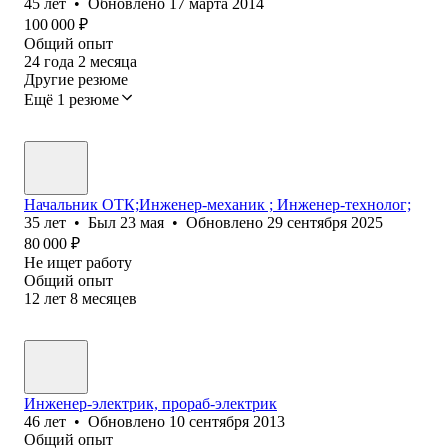
45
лет
•
Обновлено
17 марта 2014
100 000
₽
Общий опыт
24
года
2
месяца
Другие резюме
Ещё 1 резюме
Начальник ОТК;Инженер-механик ; Инженер-технолог;
35
лет
•
Был
23 мая
•
Обновлено
29 сентября 2025
80 000
₽
Не ищет работу
Общий опыт
12
лет
8
месяцев
Инженер-электрик, прораб-электрик
46
лет
•
Обновлено
10 сентября 2013
Общий опыт