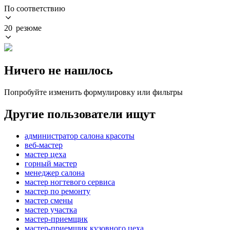
По соответствию
20 резюме
Ничего не нашлось
Попробуйте изменить формулировку или фильтры
Другие пользователи ищут
администратор салона красоты
веб-мастер
мастер цеха
горный мастер
менеджер салона
мастер ногтевого сервиса
мастер по ремонту
мастер смены
мастер участка
мастер-приемщик
мастер-приемщик кузовного цеха