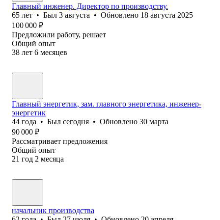
Главный инженер. Директор по производству.
65
лет
•
Был
3 августа
•
Обновлено
18 августа 2025
100 000
₽
Предложили работу, решает
Общий опыт
38
лет
6
месяцев
Главный энергетик, зам. главного энергетика, инженер-
энергетик
44
года
•
Был
сегодня
•
Обновлено
30 марта
90 000
₽
Рассматривает предложения
Общий опыт
21
год
2
месяца
начальник производства
62
года
•
Был
27 июля
•
Обновлено
20 апреля