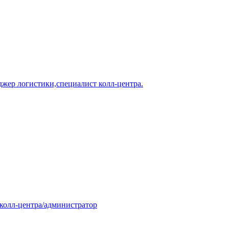
джер логистики,специалист колл-центра.
 колл-центра/администратор