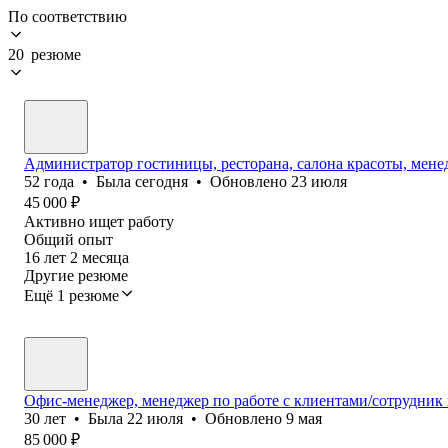
По соответствию
20 резюме
Администратор гостиницы, ресторана, салона красоты, мене
52
года
•
Была
сегодня
•
Обновлено
23 июля
45 000
₽
Активно ищет работу
Общий опыт
16
лет
2
месяца
Другие резюме
Ещё 1 резюме
Офис-менеджер, менеджер по работе с клиентами/сотрудник
30
лет
•
Была
22 июля
•
Обновлено
9 мая
85 000
₽