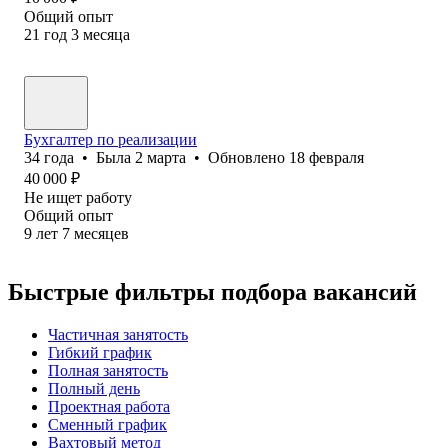
Общий опыт
21
год
3
месяца
Бухгалтер по реализации
34
года
•
Была
2 марта
•
Обновлено
18 февраля
40 000
₽
Не ищет работу
Общий опыт
9
лет
7
месяцев
Быстрые фильтры подбора вакансий
Частичная занятость
Гибкий график
Полная занятость
Полный день
Проектная работа
Сменный график
Вахтовый метод