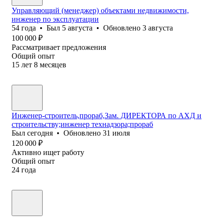
Управляющий (менеджер) объектами недвижимости,
инженер по эксплуатации
54
года
•
Был
5 августа
•
Обновлено
3 августа
100 000
₽
Рассматривает предложения
Общий опыт
15
лет
8
месяцев
Инженер-строитель,прораб,Зам. ДИРЕКТОРА по АХД и
строительству;инженер технадзора;прораб
Был
сегодня
•
Обновлено
31 июля
120 000
₽
Активно ищет работу
Общий опыт
24
года