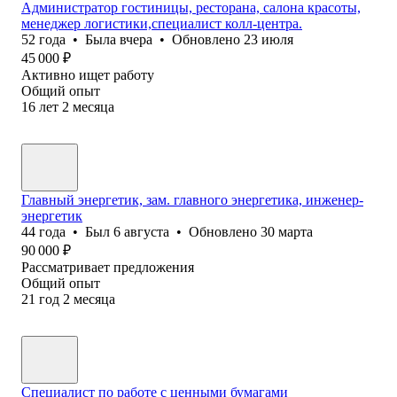
Администратор гостиницы, ресторана, салона красоты,
менеджер логистики,специалист колл-центра.
52
года
•
Была
вчера
•
Обновлено
23 июля
45 000
₽
Активно ищет работу
Общий опыт
16
лет
2
месяца
Главный энергетик, зам. главного энергетика, инженер-
энергетик
44
года
•
Был
6 августа
•
Обновлено
30 марта
90 000
₽
Рассматривает предложения
Общий опыт
21
год
2
месяца
Специалист по работе с ценными бумагами