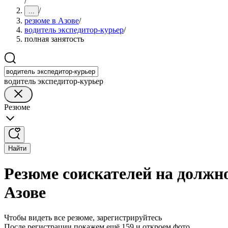
/
/
...
резюме в Азове
/
водитель экспедитор-курьер
/
полная занятость
водитель экспедитор-курьер
Резюме
Найти
Резюме соискателей на должно
Азове
Чтобы видеть все резюме, зарегистрируйтесь
После регистрации покажем ещё 159 и откроем фото