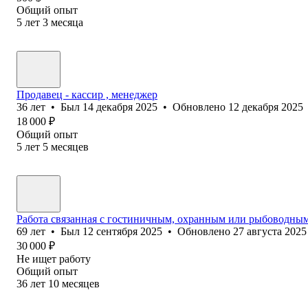
Общий опыт
5
лет
3
месяца
Продавец - кассир , менеджер
36
лет
•
Был
14 декабря 2025
•
Обновлено
12 декабря 2025
18 000
₽
Общий опыт
5
лет
5
месяцев
Работа связанная с гостиничным, охранным или рыбоводным
69
лет
•
Был
12 сентября 2025
•
Обновлено
27 августа 2025
30 000
₽
Не ищет работу
Общий опыт
36
лет
10
месяцев