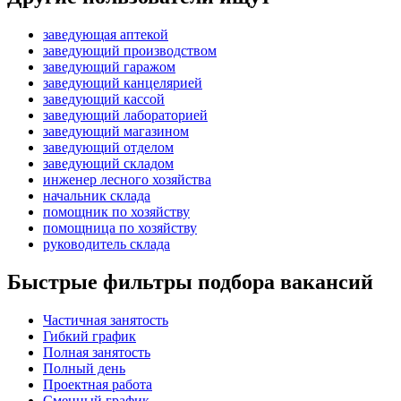
заведующая аптекой
заведующий производством
заведующий гаражом
заведующий канцелярией
заведующий кассой
заведующий лабораторией
заведующий магазином
заведующий отделом
заведующий складом
инженер лесного хозяйства
начальник склада
помощник по хозяйству
помощница по хозяйству
руководитель склада
Быстрые фильтры подбора вакансий
Частичная занятость
Гибкий график
Полная занятость
Полный день
Проектная работа
Сменный график