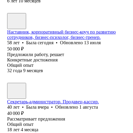
6
лет
10
месяцев
Наставник, корпоративный бизнес-коуч по развитию
сотрудников, бизнес-психолог, бизнес-тренер.
58
лет
•
Была
сегодня
•
Обновлено
13 июля
50 000
₽
Предложили работу, решает
Конкретные достижения
Общий опыт
32
года
9
месяцев
Секретарь-администратор. Продавец-кассир.
40
лет
•
Была
вчера
•
Обновлено
1 августа
40 000
₽
Рассматривает предложения
Общий опыт
18
лет
4
месяца