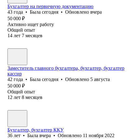
Бухгалтер на первичную документацию
43
года
•
Была
сегодня
•
Обновлено
вчера
50 000
₽
Активно ищет работу
Общий опыт
14
лет
7
месяцев
Заместитель главного бухгалтера, бухгалтер, бухгалтер
кассир
42
года
•
Была
сегодня
•
Обновлено
5 августа
50 000
₽
Общий опыт
12
лет
8
месяцев
Бухгалтер, бухгалтер ККУ
36
лет
•
Была
вчера
•
Обновлено
11 ноября 2022