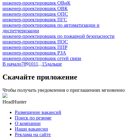
инженер-проектировщик ОВиК
инженер-проектировщик ОВК
инженер-проектировщик ОПС
инженер-проектировщик ПГС
инженер-проектировщик по автоматизации и
диспетчеризации
инженер-проектировщик по пожарной безопасности
инженер-проектировщик ПОС
инженер-проектировщик ППР
инженер-проектировщик РЗА
инженер-проектировщик сетей связи
В начало
7
8
9
10
11
...
15
дальше
Скачайте приложение
Чтобы получать уведомления о приглашениях мгновенно
HeadHunter
Размещение вакансий
Поиск по резюме
О компании
Наши вакансии
Реклама на сайте