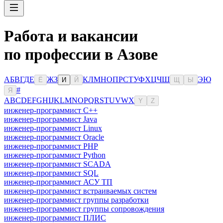
Работа и вакансии
по профессии в Азове
А
Б
В
Г
Д
Е
Ж
З
К
Л
М
Н
О
П
Р
С
Т
У
Ф
Х
Ц
Ч
Ш
Э
Ю
Ё
И
Й
Щ
Ы
#
Я
A
B
C
D
E
F
G
H
I
J
K
L
M
N
O
P
Q
R
S
T
U
V
W
X
Y
Z
инженер-программист C++
инженер-программист Java
инженер-программист Linux
инженер-программист Oracle
инженер-программист PHP
инженер-программист Python
инженер-программист SCADA
инженер-программист SQL
инженер-программист АСУ ТП
инженер-программист встраиваемых систем
инженер-программист группы разработки
инженер-программист группы сопровождения
инженер-программист ПЛИС